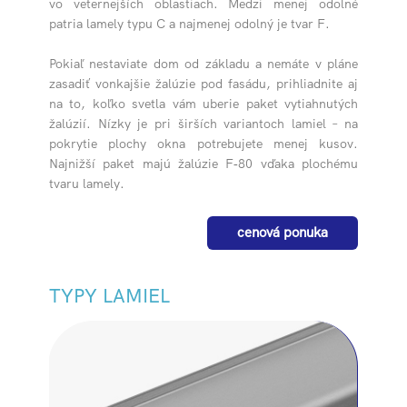
vo veternejších oblastiach. Medzi menej odolné
patria lamely typu C a najmenej odolný je tvar F.
Pokiaľ nestaviate dom od základu a nemáte v pláne
zasadiť vonkajšie žalúzie pod fasádu, prihliadnite aj
na to, koľko svetla vám uberie paket vytiahnutých
žalúzií. Nízky je pri širších variantoch lamiel – na
pokrytie plochy okna potrebujete menej kusov.
Najnižší paket majú žalúzie F‑80 vďaka plochému
tvaru lamely.
cenová ponuka
TYPY LAMIEL