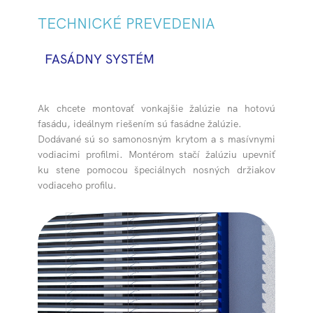
TECHNICKÉ PREVEDENIA
FASÁDNY SY
STÉM
Ak chcete montovať vonkajšie žalúzie na hotovú
fasádu, ideálnym riešením sú fasádne žalúzie.
Dodávané sú so samonosným krytom a s masívnymi
vodiacimi profilmi. Montérom stačí žalúziu upevniť
ku stene pomocou špeciálnych nosných držiakov
vodiaceho profilu.