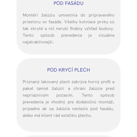
POD FASÁDU
Montéri žalúziu umiestnia do pripraveného
priestoru vo fasáde. Všetky kotviace prvky sú
tak skryté a nič neruší finálny vzhľad budovy.
Tento spôsob prevedenia je vizuálne
najatraktívnejší.
POD KRYCÍ PLECH
Priznaný lakovaný plech zakrýva horný profil a
paket lamiel žalúzií a chráni žalúzie pred
nepriaznivým počasím. Tento spôsob
prevedenia je vhodný pre dodatočnú montáž,
prípadne ak sa žalúzia nevlezie pod fasádu,
alebo má klient rád estetiku plechu.