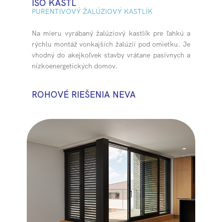
ISO KASTL
PURENTIVOVÝ ŽALÚZIOVÝ KASTLÍK
Na mieru vyrábaný žalúziový kastlík pre ľahkú a
rýchlu montáž vonkajších žalúzií pod omietku. Je
vhodný do akejkoľvek stavby vrátane pasívnych a
nízkoenergetických domov.
ROHOVÉ RIEŠENIA N​EVA