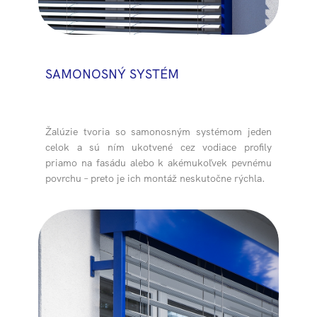
SAMONOSNÝ SYSTÉM
Žalúzie tvoria so samonosným systémom jeden
celok a sú ním ukotvené cez vodiace profily
priamo na fasádu alebo k akémukoľvek pevnému
povrchu – preto je ich montáž neskutočne rýchla.