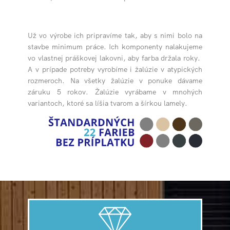
Už vo výrobe ich pripravíme tak, aby s nimi bolo na
stavbe minimum práce. Ich komponenty nalakujeme
vo vlastnej práškovej lakovni, aby farba držala roky.
A v prípade potreby vyrobíme i žalúzie v atypických
rozmeroch. Na všetky žalúzie v ponuke dávame
záruku 5 rokov. Žalúzie vyrábame v mnohých
variantoch, ktoré sa líšia tvarom a šírkou lamely.