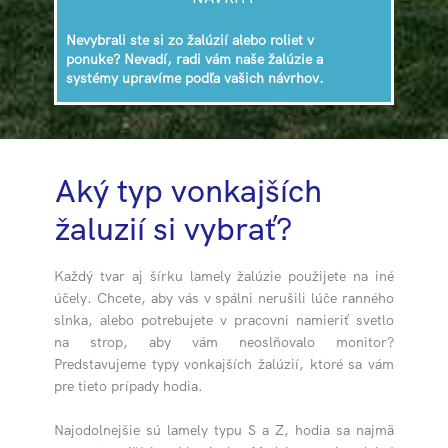
Nevybrali ste si zo žalúzií alebo roliet v
ponuke? Nevadí, radi vám naše žalúzie a
systémy upravíme podľa vašich návrhov.
A​ký typ vonkajších
žaluzií si vybrať?
Každý tvar aj šírku lamely žalúzie použijete na iné
účely. Chcete, aby vás v spálni nerušili lúče ranného
slnka, alebo potrebujete v pracovni namieriť svetlo
na strop, aby vám neoslňovalo monitor?
Predstavujeme typy vonkajších žalúzií, ktoré sa vám
pre tieto prípady hodia.
Najodolnejšie sú lamely typu S a Z, hodia sa najmä